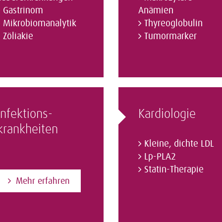
Gastrinom
Anämien
Mikrobiomanalytik
Thyreoglobulin
Zöliakie
Tumormarker
Infektions­
Kardiologie
krankheiten
Kleine, dichte LDL
Lp-PLA2
Statin-Therapie
Mehr erfahren