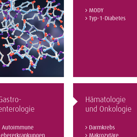
MODY
Typ-1-Diabetes
Gastro­
Hämatologie
enterologie
und Onkologie
Autoimmune
Darmkrebs
Lebererkrankungen
Makrozytäre