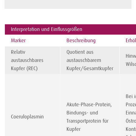
Interpretation und Einflussgrößen
Marker
Beschreibung
Erhö
Relativ
Quotient aus
Hinw
austauschbares
austauschbarem
Wils
Kupfer (REC)
Kupfer/Gesamtkupfer
Bei 
Akute-Phase-Protein,
Proz
Bindungs- und
Einn
Coeruloplasmin
Transportprotein für
Östr
Kupfer
Kont