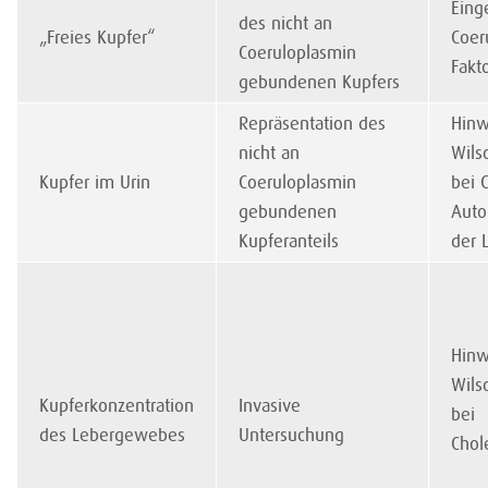
Eing
des nicht an
„Freies Kupfer“
Coer
Coeruloplasmin
Fakt
gebundenen Kupfers
Repräsentation des
Hinw
nicht an
Wils
Kupfer im Urin
Coeruloplasmin
bei 
gebundenen
Aut
Kupferanteils
der 
Hinw
Wils
Kupferkonzentration
Invasive
bei
des Lebergewebes
Untersuchung
Chol