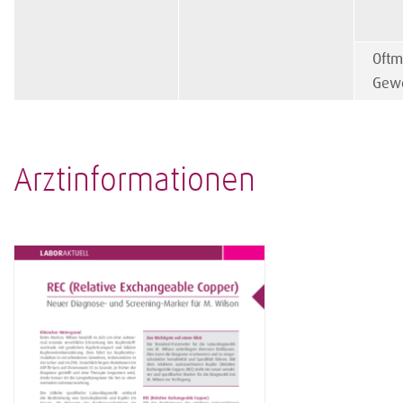
Oftm
Gew
Arztinformationen