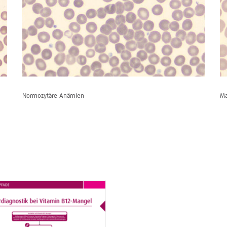
Normozytäre Anämien
Ma