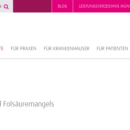
BLOG
LEISTUNGSVERZEICHNIS MÜN
TE
FÜR PRAXEN
FÜR KRANKENHÄUSER
FÜR PATIENTEN
d Folsäuremangels