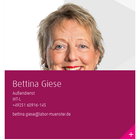
Bettina Giese
Außendienst
MT-L
+49251 60916-145
bettina.giese@labor-muenster.de
+