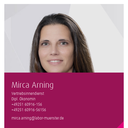
Mirca Arning
Vertriebsinnendienst
​Dipl. Ökonomin
+49251 60916-156
+49251 60916-56156
mirca.arning@labor-muenster.de