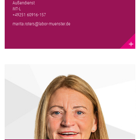
Außendienst
MT-L
+49251 60916-157
marita.roters@labor-muenster.de
+