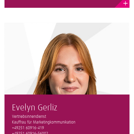
+
Evelyn Gerliz
Vertriebsinnendienst
Kauffrau für Marketingkommunikation
+49251 60916-419
+49251 60916-56002