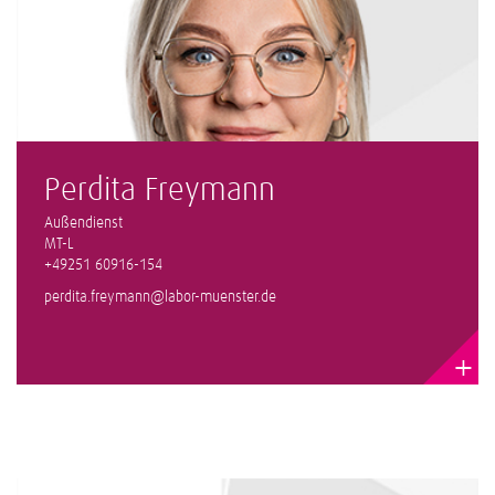
Perdita Freymann
Außendienst
MT-L
+49251 60916-154
perdita.freymann@labor-muenster.de
+