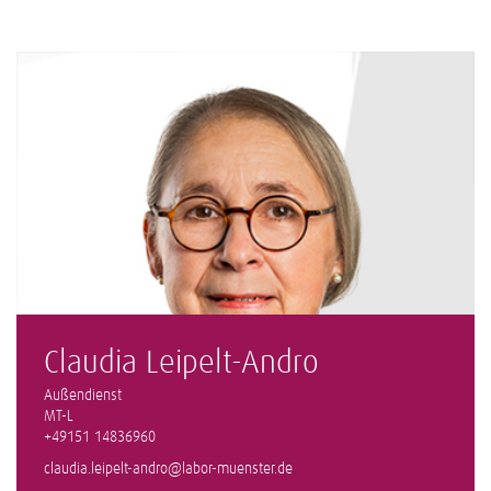
Claudia Leipelt-Andro
Außendienst
MT-L
+49151 14836960
claudia.leipelt-andro@labor-muenster.de