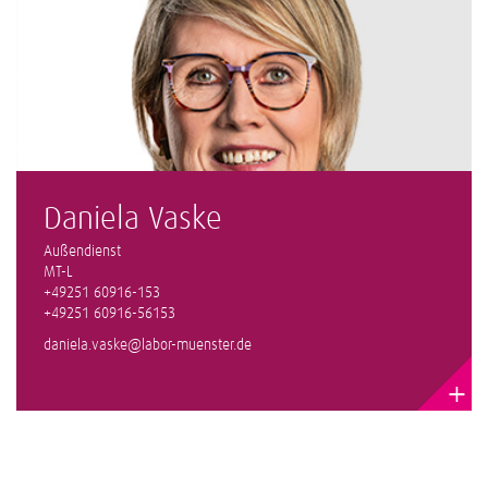
Daniela Vaske
Außendienst
MT-L
+49251 60916-153
+49251 60916-56153
daniela.vaske@labor-muenster.de
+