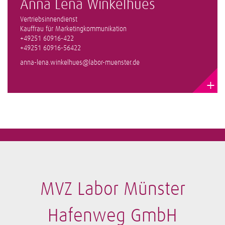
Anna Lena Winkelhues
Vertriebsinnendienst
Kauffrau für Marketingkommunikation
+49251 60916-422
+49251 60916-56422
anna-lena.winkelhues@labor-muenster.de
+
MVZ Labor Münster
Hafenweg GmbH