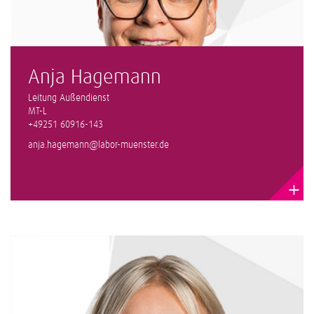
Anja Hagemann
Leitung Außendienst
MT-L
+49251 60916-143
anja.hagemann@labor-muenster.de
+