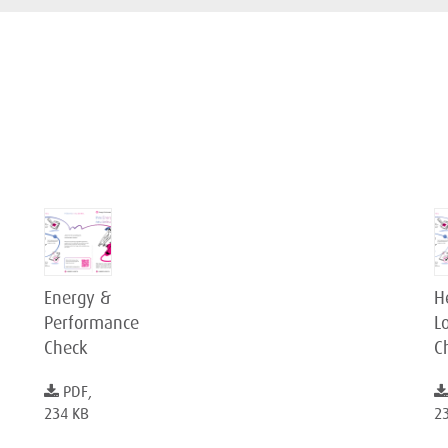
Energy &
H
Performance
L
Check
C
PDF,
234 KB
2