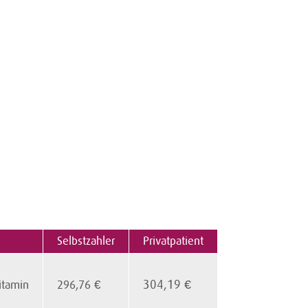
Selbstzahler
Privatpatient
304,19 €
itamin
296,76 €