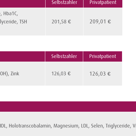
Selbstzahler
Privatpatient
, Hba1C,
209,01 €
Triglyceride, TSH
201,58 €
Selbstzahler
Privatpatient
n D (25OH), Zink
126,03 €
126,03 €
 HDL, Holotranscobalamin, Magnesium, LDL, Selen, Triglyceride, V
min D (25OH), Zink