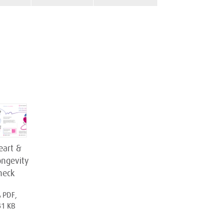
eart &
ongevity
heck
PDF,
31 KB