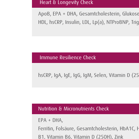
Heart & Longevity Check
ApoB, EPA + DHA, Gesamtcholesterin, Glukose
HDL, hsCRP, Insulin, LDL, Lp(a), NTProBNP, 
Immune Resilience Check
hsCRP, IgA, IgE, IgG, IgM, Selen, Vitami
Nutrition & Micronutrients Check
EPA + DHA,
Ferritin, Folsäure, Gesamtcholesterin, HbA1C,
B1, Vitamin B6, Vita