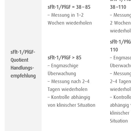
sFlt-1/PlGF = 38 – 85
38 –110
– Messung in 1–2
– Messung
Wochen wiederholen
2 Wochen
wiederho
sFlt-1/PlG
110
sFlt-1/PlGF-
sFlt-1/PlGF > 85
– Engmas
Quotient
– Engmaschige
Überwach
Handlungs-
Überwachung
– Messun
empfehlung
– Messung nach​ 2–4
2–4 Tagen
Tagen wiederholen
wiederho
– Kontrolle abhängig
– Kontroll
von klinischer Situation
abhängig 
klinischer
Situation