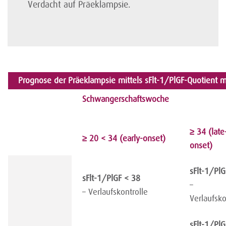
Verdacht auf Präeklampsie.
Prognose der Präeklampsie mittels sFlt-1/PlGF-Quotient
Schwangerschaftswoche
≥ 34 (late
≥ 20 < 34 (early-onset)
onset)
sFlt-1/PlG
sFlt-1/PlGF < 38
–
– Verlaufskontrolle
Verlaufsko
sFlt-1/PlG