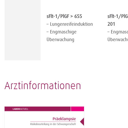
sFlt-1/PlGF > 655
sFlt-1/PlG
– Lungenreifeinduktion
201
– Engmaschige
– Engmas
Überwachung
Überwach
Arztinformationen