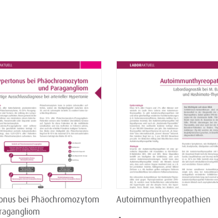
onus bei Phäochromozytom
Autoimmunthyreopathien
ragangliom