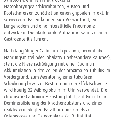
Symptome erinnern mit trockenen
Nasopharyngealschleimhäuten, Husten und
Kopfschmerzen zunächst an einen grippalen Infekt. In
schwereren Fällen können sich Verwirrtheit, ein
Lungenödem und eine interstitielle Pneumonie
entwickeln. Die akute orale Aufnahme kann zu einer
Gastroenteritis führen.
Nach langjähriger Cadmium-Exposition, peroral über
Nahrungsmittel oder inhalativ (insbesondere Raucher),
steht die Nierenschädigung mit einer Cadmium-
Akkumulation in den Zellen des proximalen Tubulus im
Vordergrund. Zum Monitoring einer tubulären
Schädigung bzw. zur Bestimmung der Effektschwelle
wird häufig β2-Mikroglobulin im Urin verwendet. Die
chronische Cadmium-Belastung führt, auf Grund einer
Demineralisierung der Knochensubstanz und eines
reaktiv erniedrigten Parathormonspiegels zu
Osteoporose und Osteomalazie (z. B. Itai-Itai-